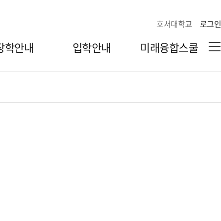
호서대학교
로그인
장학안내
입학안내
미래융합스쿨
입학안내
미래융합스쿨
입학로드맵
미래융합대학
수시모집
정시모집