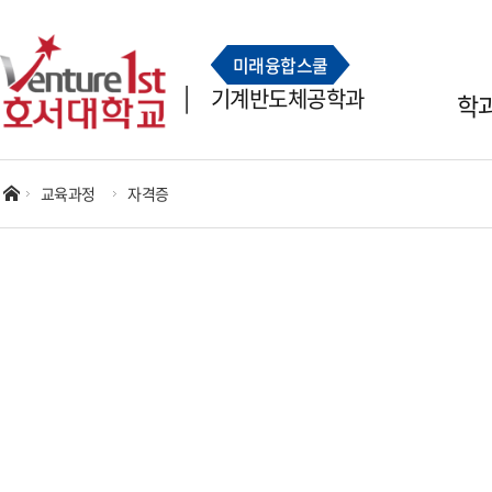
미래융합스쿨
기계반도체공학과
학
교육과정
자격증
학과소개
교수소개
학과장 인사말
교수소개
학과안내
학과자랑
학과사무실
공지사항
학과 동영상