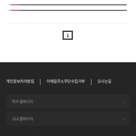
1
개인정보처리방침
이메일주소무단수집거부
오시는길
기독교학과
학과 홈페이지
한국언어문화학과
영어영문학과
중국학과
포털시스템
교내 홈페이지
법경찰행정학과
학사시스템
사회복지학부
교직원그룹웨어
청소년문화·상담학과
행정정보시스템